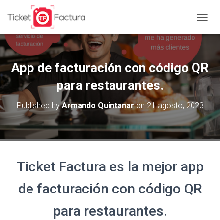
T
O
G
G
L
App de facturación con código QR
E
N
para restaurantes.
A
V
Published by
Armando Quintanar
on
21 agosto, 2023
I
G
A
T
I
O
Ticket Factura es la mejor app
N
de facturación con código QR
para restaurantes.