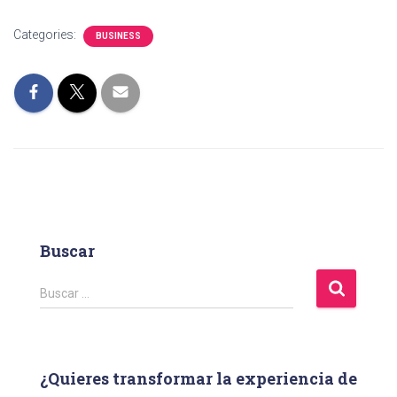
Categories:
BUSINESS
Buscar
B
Buscar …
u
s
c
a
¿Quieres transformar la experiencia de
r