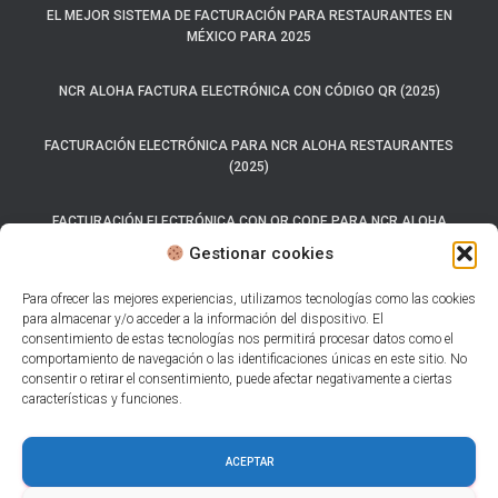
EL MEJOR SISTEMA DE FACTURACIÓN PARA RESTAURANTES EN
MÉXICO PARA 2025
NCR ALOHA FACTURA ELECTRÓNICA CON CÓDIGO QR (2025)
FACTURACIÓN ELECTRÓNICA PARA NCR ALOHA RESTAURANTES
(2025)
FACTURACIÓN ELECTRÓNICA CON QR CODE PARA NCR ALOHA
(2025)
Gestionar cookies
SISTEMA CARTA PORTE 2025
Para ofrecer las mejores experiencias, utilizamos tecnologías como las cookies
para almacenar y/o acceder a la información del dispositivo. El
consentimiento de estas tecnologías nos permitirá procesar datos como el
LOS 7 MEJORES SISTEMAS DE FACTURACIÓN ELECTRÓNICA PARA
comportamiento de navegación o las identificaciones únicas en este sitio. No
RESTAURANTES.
consentir o retirar el consentimiento, puede afectar negativamente a ciertas
características y funciones.
AUTO FACTURACIÓN PARA RESTAURANTES CON CFDI 4.0
ACEPTAR
CÓDIGO QR EN FACTURAS.