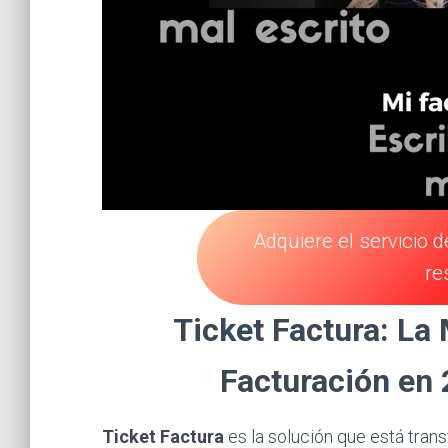
Adquiere el servicio 
re
Ticket Factura: La
Facturación en
Ticket Factura
es la solución que está tra