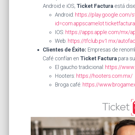
Android e iOS,
Ticket Factura
está dise
Android:
https://play.google.com/s
id=com.appscamelot.ticketfactu
IOS:
https://apps.apple.com/mx/a
Web:
https://tfclub.pv1.mx/autofa
Clientes de Éxito:
Empresas de renombr
Café confían en
Ticket Factura
para su
El gaucho tradicional:
https://www.
Hooters:
https://hooters.com.mx/
Broga café:
https://www.brogame