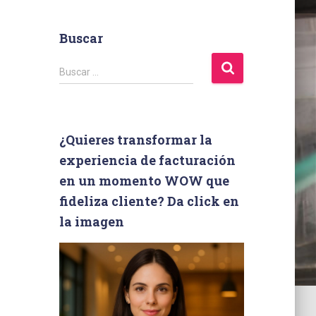
Buscar
B
Buscar …
u
s
c
a
¿Quieres transformar la
r
experiencia de facturación
:
en un momento WOW que
fideliza cliente? Da click en
la imagen