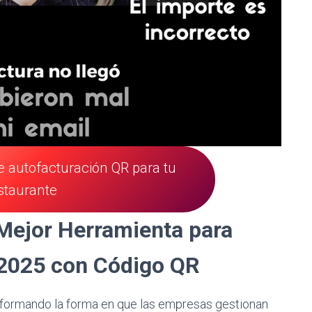
de autofacturación QR para tu
staurante
 Mejor Herramienta para
 2025 con Código QR
nsformando la forma en que las empresas gestionan