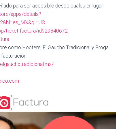
ñado para ser accesible desde cualquier lugar.
tore/apps/details?
ra2&hl=es_MX&gl=US
pp/ticket-factura/id929840672
ctura
e como Hooters, El Gaucho Tradicional y Broga
 facturación.
elgauchotradicional.mx/
xico.com