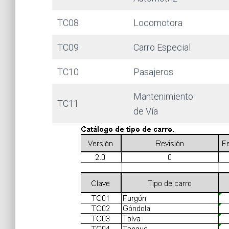
TC08
Locomotora
TC09
Carro Especial
TC10
Pasajeros
Mantenimiento
TC11
de Vía