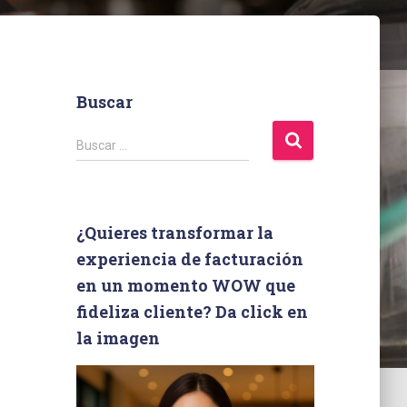
Buscar
B
Buscar …
u
s
c
a
¿Quieres transformar la
r
experiencia de facturación
:
en un momento WOW que
fideliza cliente? Da click en
la imagen