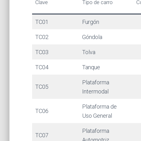
Clave
Tipo de carro
C
TC01
Furgón
TC02
Góndola
TC03
Tolva
TC04
Tanque
Plataforma
TC05
Intermodal
Plataforma de
TC06
Uso General
Plataforma
TC07
Automotriz