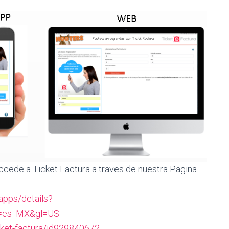
ccede a Ticket Factura a traves de nuestra Pagina
apps/details?
hl=es_MX&gl=US
cket-factura/id929840672