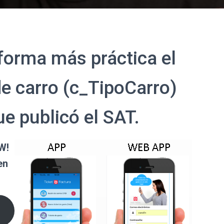
forma más práctica el
de carro (c_TipoCarro)
ue publicó el SAT.
W!
en