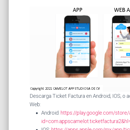
Descarga Ticket Factura en Android, IOS, o a
Web:
Android:
https://play.google.com/store/
id=com.appscamelot.ticketfactura2&
IOS:
https://apps.apple.com/mx/app/ti