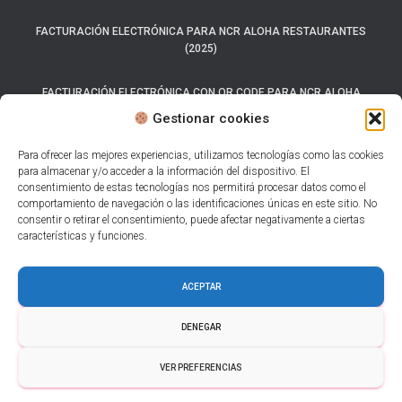
FACTURACIÓN ELECTRÓNICA PARA NCR ALOHA RESTAURANTES
(2025)
FACTURACIÓN ELECTRÓNICA CON QR CODE PARA NCR ALOHA
(2025)
Gestionar cookies
SISTEMA CARTA PORTE 2025
Para ofrecer las mejores experiencias, utilizamos tecnologías como las cookies
para almacenar y/o acceder a la información del dispositivo. El
consentimiento de estas tecnologías nos permitirá procesar datos como el
LOS 7 MEJORES SISTEMAS DE FACTURACIÓN ELECTRÓNICA PARA
comportamiento de navegación o las identificaciones únicas en este sitio. No
RESTAURANTES.
consentir o retirar el consentimiento, puede afectar negativamente a ciertas
características y funciones.
AUTO FACTURACIÓN PARA RESTAURANTES CON CFDI 4.0
ACEPTAR
CÓDIGO QR EN FACTURAS.
DENEGAR
HAZ CLICK AQUÍ PARA OBTENER TU PRUEBA GRATUITA
VER PREFERENCIAS
© 2025 Apps Camelot