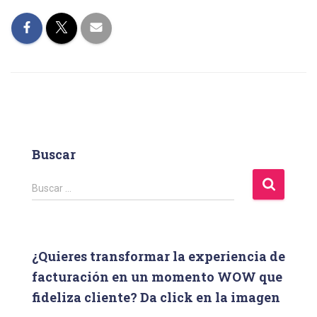
Buscar
B
Buscar …
u
s
c
a
¿Quieres transformar la experiencia de
r
facturación en un momento WOW que
:
fideliza cliente? Da click en la imagen