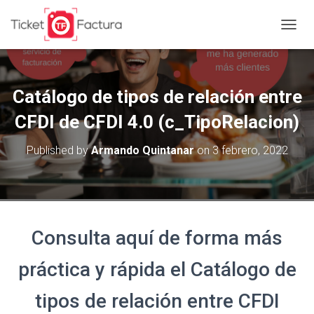
T
O
G
G
L
Catálogo de tipos de relación entre
E
N
CFDI de CFDI 4.0 (c_TipoRelacion)
A
V
Published by
Armando Quintanar
on
3 febrero, 2022
I
G
A
T
I
O
Consulta aquí de forma más
N
práctica y rápida el Catálogo de
tipos de relación entre CFDI