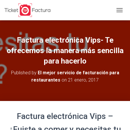
T
O
G
G
L
Factura electrónica Vips- Te
E
N
ofrecemos la manera más sencilla
A
para hacerlo
V
I
G
Published by
El mejor servicio de facturación para
A
restaurantes
on
21 enero, 2017
T
I
O
N
Factura electrónica Vips –
¿Fuiste a comer y necesitas tu