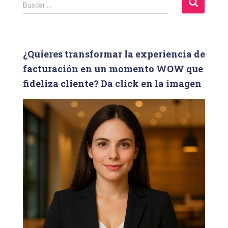
B
Buscar …
u
s
c
a
¿Quieres transformar la experiencia de
r
facturación en un momento WOW que
:
fideliza cliente? Da click en la imagen