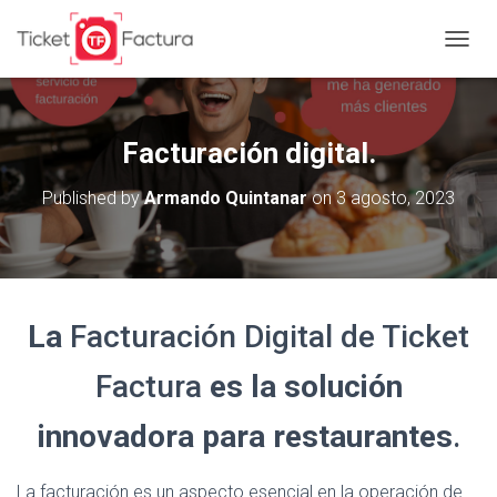
T
O
G
G
L
Facturación digital.
E
N
Published by
Armando Quintanar
on
3 agosto, 2023
A
V
I
G
A
T
La
Facturación Digital de Ticket
I
O
N
Factura
es la solución
innovadora para restaurantes
.
La facturación es un aspecto esencial en la operación de