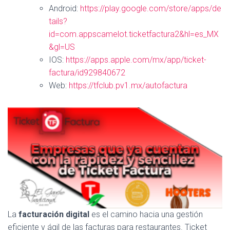
Android:
https://play.google.com/store/apps/de
tails?
id=com.appscamelot.ticketfactura2&hl=es_MX
&gl=US
IOS:
https://apps.apple.com/mx/app/ticket-
factura/id929840672
Web:
https://tfclub.pv1.mx/autofactura
La
facturación digital
es el camino hacia una gestión
eficiente y ágil de las facturas para restaurantes. Ticket