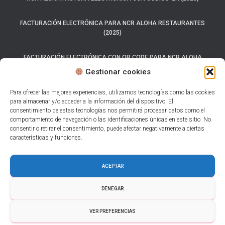
FACTURACIÓN ELECTRÓNICA PARA NCR ALOHA RESTAURANTES
(2025)
FACTURACIÓN ELECTRÓNICA CON QR CODE PARA NCR ALOHA
(2025)
Gestionar cookies
SISTEMA CARTA PORTE 2025
Para ofrecer las mejores experiencias, utilizamos tecnologías como las cookies
para almacenar y/o acceder a la información del dispositivo. El
consentimiento de estas tecnologías nos permitirá procesar datos como el
LOS 7 MEJORES SISTEMAS DE FACTURACIÓN ELECTRÓNICA PARA
comportamiento de navegación o las identificaciones únicas en este sitio. No
RESTAURANTES.
consentir o retirar el consentimiento, puede afectar negativamente a ciertas
características y funciones.
AUTO FACTURACIÓN PARA RESTAURANTES CON CFDI 4.0
ACEPTAR
CÓDIGO QR EN FACTURAS.
DENEGAR
HAZ CLICK AQUÍ PARA OBTENER TU PRUEBA GRATUITA
VER PREFERENCIAS
© 2025 Apps Camelot