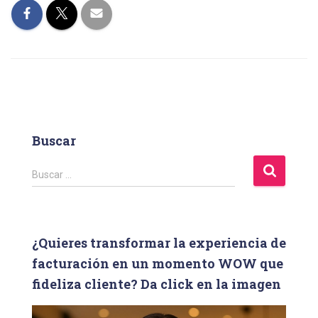
Buscar
B
Buscar …
u
s
c
a
¿Quieres transformar la experiencia de
r
facturación en un momento WOW que
:
fideliza cliente? Da click en la imagen