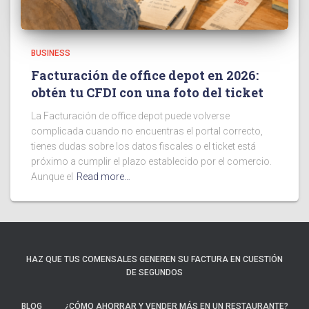
BUSINESS
Facturación de office depot en 2026:
obtén tu CFDI con una foto del ticket
La Facturación de office depot puede volverse
complicada cuando no encuentras el portal correcto,
tienes dudas sobre los datos fiscales o el ticket está
próximo a cumplir el plazo establecido por el comercio.
Aunque el
Read more…
HAZ QUE TUS COMENSALES GENEREN SU FACTURA EN CUESTIÓN
DE SEGUNDOS
BLOG
¿CÓMO AHORRAR Y VENDER MÁS EN UN RESTAURANTE?