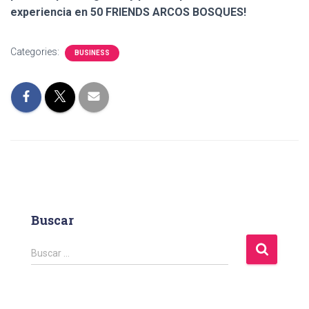
experiencia en 50 FRIENDS ARCOS BOSQUES!
Categories:
BUSINESS
Buscar
B
Buscar …
u
s
c
a