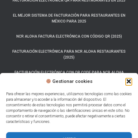
FACTURACIÓN ELECTRÓNICA QR PARA RESTAURANTES EN 2025
EL MEJOR SISTEMA DE FACTURACIÓN PARA RESTAURANTES EN
MÉXICO PARA 2025
NCR ALOHA FACTURA ELECTRÓNICA CON CÓDIGO QR (2025)
FACTURACIÓN ELECTRÓNICA PARA NCR ALOHA RESTAURANTES
(2025)
FACTURACIÓN ELECTRÓNICA CON QR CODE PARA NCR ALOHA
(2025)
Gestionar cookies
SISTEMA CARTA PORTE 2025
Para ofrecer las mejores experiencias, utilizamos tecnologías como las cookies
para almacenar y/o acceder a la información del dispositivo. El
consentimiento de estas tecnologías nos permitirá procesar datos como el
LOS 7 MEJORES SISTEMAS DE FACTURACIÓN ELECTRÓNICA PARA
comportamiento de navegación o las identificaciones únicas en este sitio. No
RESTAURANTES.
consentir o retirar el consentimiento, puede afectar negativamente a ciertas
características y funciones.
AUTO FACTURACIÓN PARA RESTAURANTES CON CFDI 4.0