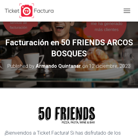
T
O
G
G
L
Facturación en 50 FRIENDS ARCOS
E
N
BOSQUES
A
V
Published by
Armando Quintanar
on
12 diciembre, 2023
I
G
A
T
I
O
N
¡Bienvenidos a Ticket Factura! Si has disfrutado de los