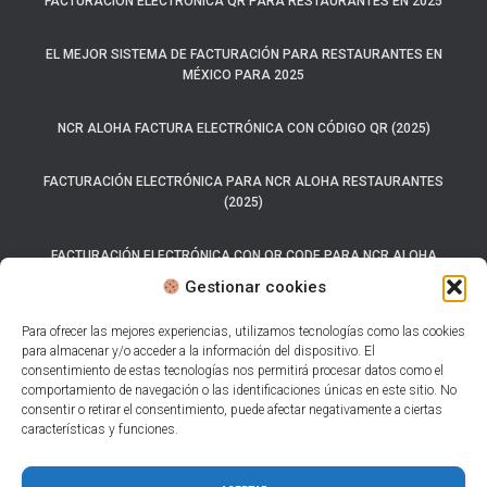
FACTURACIÓN ELECTRÓNICA QR PARA RESTAURANTES EN 2025
EL MEJOR SISTEMA DE FACTURACIÓN PARA RESTAURANTES EN
MÉXICO PARA 2025
NCR ALOHA FACTURA ELECTRÓNICA CON CÓDIGO QR (2025)
FACTURACIÓN ELECTRÓNICA PARA NCR ALOHA RESTAURANTES
(2025)
FACTURACIÓN ELECTRÓNICA CON QR CODE PARA NCR ALOHA
(2025)
Gestionar cookies
SISTEMA CARTA PORTE 2025
Para ofrecer las mejores experiencias, utilizamos tecnologías como las cookies
para almacenar y/o acceder a la información del dispositivo. El
consentimiento de estas tecnologías nos permitirá procesar datos como el
LOS 7 MEJORES SISTEMAS DE FACTURACIÓN ELECTRÓNICA PARA
comportamiento de navegación o las identificaciones únicas en este sitio. No
RESTAURANTES.
consentir o retirar el consentimiento, puede afectar negativamente a ciertas
características y funciones.
AUTO FACTURACIÓN PARA RESTAURANTES CON CFDI 4.0