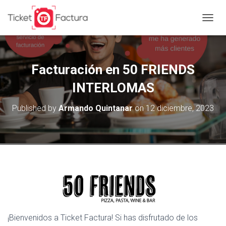
T
O
G
G
L
Facturación en 50 FRIENDS
E
N
INTERLOMAS
A
V
Published by
Armando Quintanar
on
12 diciembre, 2023
I
G
A
T
I
O
N
¡Bienvenidos a Ticket Factura! Si has disfrutado de los