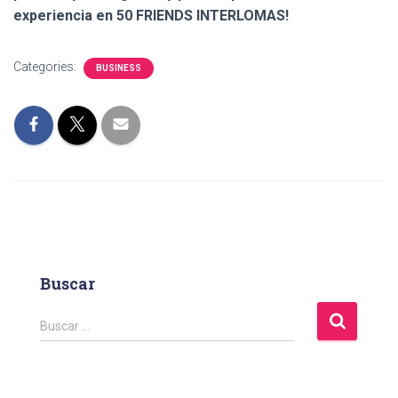
experiencia en 50 FRIENDS INTERLOMAS!
Categories:
BUSINESS
Buscar
B
Buscar …
u
s
c
a