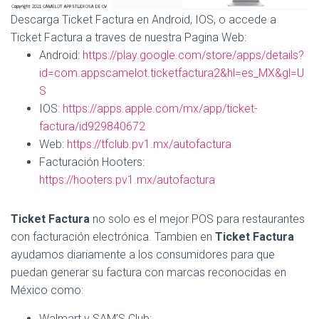
Descarga Ticket Factura en Android, IOS, o accede a
Ticket Factura a traves de nuestra Pagina Web:
Android:
https://play.google.com/store/apps/details?
id=com.appscamelot.ticketfactura2&hl=es_MX&gl=U
S
IOS:
https://apps.apple.com/mx/app/ticket-
factura/id929840672
Web:
https://tfclub.pv1.mx/autofactura
Facturación Hooters:
https://hooters.pv1.mx/autofactura
Ticket Factura
no solo es el mejor POS para restaurantes
con facturación electrónica. Tambien en
Ticket Factura
ayudamos diariamente a los consumidores para que
puedan generar su factura con marcas reconocidas en
México como:
Walmart y SAM’S Club: