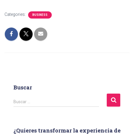
Categories:
BUSINESS
Buscar
B
Buscar …
u
s
c
a
¿Quieres transformar la experiencia de
r