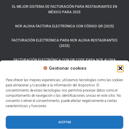
EL MEJOR SISTEMA DE FACTURACIÓN PARA RESTAURANTES EN
MÉXICO PARA 2025
NCR ALOHA FACTURA ELECTRÓNICA CON CÓDIGO QR (2025)
FACTURACIÓN ELECTRÓNICA PARA NCR ALOHA RESTAURANTES
(2025)
FACTURACIÓN ELECTRÓNICA CON QR CODE PARA NCR ALOHA
(2025)
Gestionar cookies
SISTEMA CARTA PORTE 2025
Para ofrecer las mejores experiencias, utilizamos tecnologías como las cookies
para almacenar y/o acceder a la información del dispositivo. El
consentimiento de estas tecnologías nos permitirá procesar datos como el
LOS 7 MEJORES SISTEMAS DE FACTURACIÓN ELECTRÓNICA PARA
comportamiento de navegación o las identificaciones únicas en este sitio. No
RESTAURANTES.
consentir o retirar el consentimiento, puede afectar negativamente a ciertas
características y funciones.
AUTO FACTURACIÓN PARA RESTAURANTES CON CFDI 4.0
ACEPTAR
CÓDIGO QR EN FACTURAS.