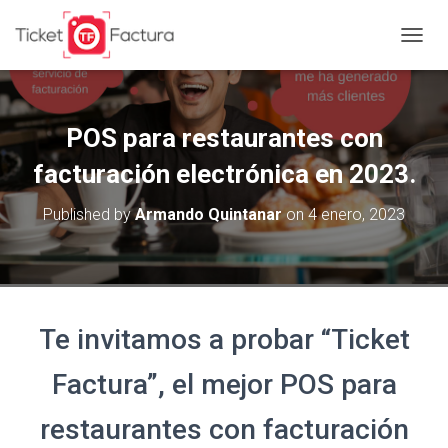
T
O
G
G
L
POS para restaurantes con
E
N
facturación electrónica en 2023.
A
V
Published by
Armando Quintanar
on
4 enero, 2023
I
G
A
T
I
O
Te invitamos a probar “Ticket
N
Factura”, el mejor POS para
restaurantes con facturación