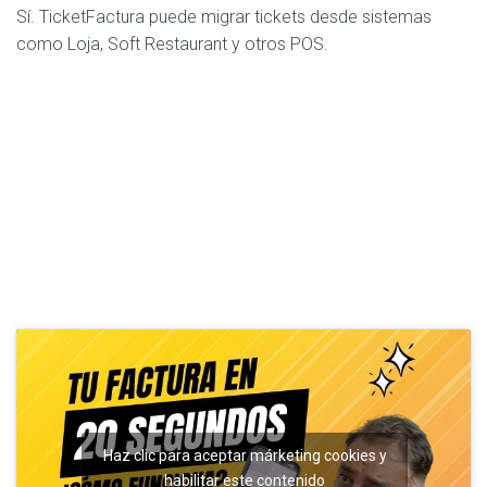
Sí. TicketFactura puede migrar tickets desde sistemas
como Loja, Soft Restaurant y otros POS.
Conclusión
Un
sistema de facturación electrónica para
restaurantes
debe resolver más que la emisión de CFDI.
Haz clic para aceptar márketing cookies y
Debe reducir carga administrativa, evitar errores, mejorar la
habilitar este contenido