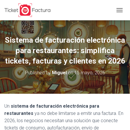
T
O
G
G
L
Sistema de facturación electrónica
E
N
para restaurantes: simplifica
A
tickets, facturas y clientes en 2026
V
I
G
Published by
Miguel
on
15 mayo, 2026
A
T
I
O
N
Un
sistema de facturación electrónica para
restaurantes
ya no debe limitarse a emitir una factura. En
2026, los negocios necesitan una solución que conecte
tickets de consumo, autofacturación, envío de