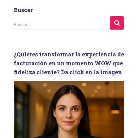
Buscar
B
Buscar …
u
s
c
a
¿Quieres transformar la experiencia de
r
facturación en un momento WOW que
:
fideliza cliente? Da click en la imagen