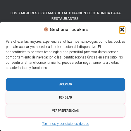
LOS 7 MEJORES SISTEMAS DE FACTURACIÓN ELECTRÓNICA PARA
RESTAURANTES.
Gestionar cookies
FACTURACIÓN PARA RESTAURANTES 2025.
Para ofrecer las mejores experiencias, utilizamos tecnologías como las cookies
para almacenar y/o acceder a la información del dispositivo. El
FACTURACIÓN ELECTRÓNICA QR PARA RESTAURANTES EN 2025
consentimiento de estas tecnologías nos permitirá procesar datos como el
comportamiento de navegación o las identificaciones únicas en este sitio. No
EL MEJOR SISTEMA DE FACTURACIÓN PARA RESTAURANTES EN
consentir o retirar el consentimiento, puede afectar negativamente a ciertas
MÉXICO PARA 2025
características y funciones.
NCR ALOHA FACTURA ELECTRÓNICA CON CÓDIGO QR (2025)
ACEPTAR
FACTURACIÓN ELECTRÓNICA PARA NCR ALOHA RESTAURANTES
DENEGAR
(2025)
VER PREFERENCIAS
FACTURACIÓN ELECTRÓNICA CON QR CODE PARA NCR ALOHA
(2025)
Términos y condiciones de uso