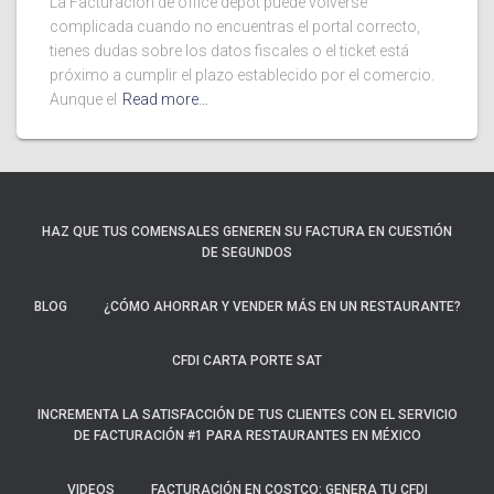
La Facturación de office depot puede volverse
complicada cuando no encuentras el portal correcto,
tienes dudas sobre los datos fiscales o el ticket está
próximo a cumplir el plazo establecido por el comercio.
Aunque el
Read more…
HAZ QUE TUS COMENSALES GENEREN SU FACTURA EN CUESTIÓN
DE SEGUNDOS
BLOG
¿CÓMO AHORRAR Y VENDER MÁS EN UN RESTAURANTE?
CFDI CARTA PORTE SAT
INCREMENTA LA SATISFACCIÓN DE TUS CLIENTES CON EL SERVICIO
DE FACTURACIÓN #1 PARA RESTAURANTES EN MÉXICO
VIDEOS
FACTURACIÓN EN COSTCO: GENERA TU CFDI