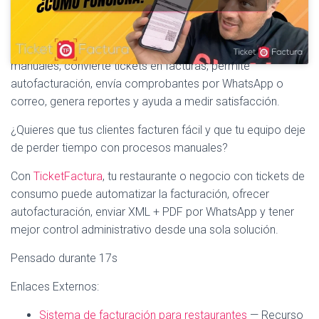
experiencia del cliente y dar más control al negocio.
TicketFactura está diseñado para facilitar la vida del
restaurante y del cliente final: automatiza procesos
manuales, convierte tickets en facturas, permite
autofacturación, envía comprobantes por WhatsApp o
correo, genera reportes y ayuda a medir satisfacción.
¿Quieres que tus clientes facturen fácil y que tu equipo deje
de perder tiempo con procesos manuales?
Con
TicketFactura
, tu restaurante o negocio con tickets de
consumo puede automatizar la facturación, ofrecer
autofacturación, enviar XML + PDF por WhatsApp y tener
mejor control administrativo desde una sola solución.
Pensado durante 17s
Enlaces Externos:
Sistema de facturación para restaurantes
— Recurso