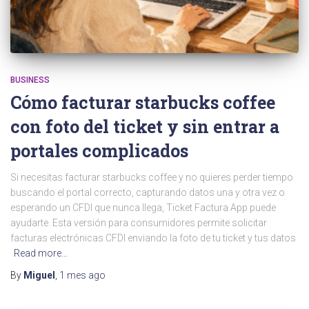
BUSINESS
Cómo facturar starbucks coffee
con foto del ticket y sin entrar a
portales complicados
Si necesitas facturar starbucks coffee y no quieres perder tiempo
buscando el portal correcto, capturando datos una y otra vez o
esperando un CFDI que nunca llega, Ticket Factura App puede
ayudarte. Esta versión para consumidores permite solicitar
facturas electrónicas CFDI enviando la foto de tu ticket y tus datos
Read more…
By
Miguel
,
1 mes
ago