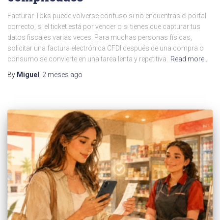
Facturar Toks puede volverse confuso si no encuentras el portal
correcto, si el ticket está por vencer o si tienes que capturar tus
datos fiscales varias veces. Para muchas personas físicas,
solicitar una factura electrónica CFDI después de una compra o
consumo se convierte en una tarea lenta y repetitiva.
Read more…
By
Miguel
,
2 meses
ago