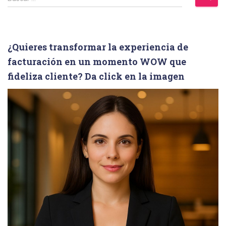
u
s
c
a
¿Quieres transformar la experiencia de
r
facturación en un momento WOW que
:
fideliza cliente? Da click en la imagen