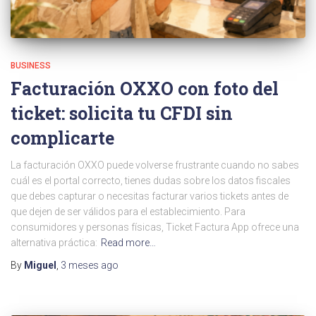
BUSINESS
Facturación OXXO con foto del
ticket: solicita tu CFDI sin
complicarte
La facturación OXXO puede volverse frustrante cuando no sabes
cuál es el portal correcto, tienes dudas sobre los datos fiscales
que debes capturar o necesitas facturar varios tickets antes de
que dejen de ser válidos para el establecimiento. Para
consumidores y personas físicas, Ticket Factura App ofrece una
alternativa práctica:
Read more…
By
Miguel
,
3 meses
ago