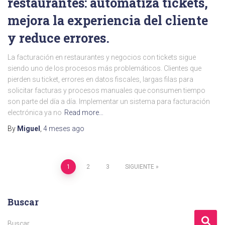
restaurantes: automatiza tickets,
mejora la experiencia del cliente
y reduce errores.
La facturación en restaurantes y negocios con tickets sigue
siendo uno de los procesos más problemáticos. Clientes que
pierden su ticket, errores en datos fiscales, largas filas para
solicitar facturas y procesos manuales que consumen tiempo
son parte del día a día. Implementar un sistema para facturación
electrónica ya no
Read more…
By
Miguel
,
4 meses
ago
Paginación
1
2
3
SIGUIENTE
de
Buscar
entradas
B
Buscar …