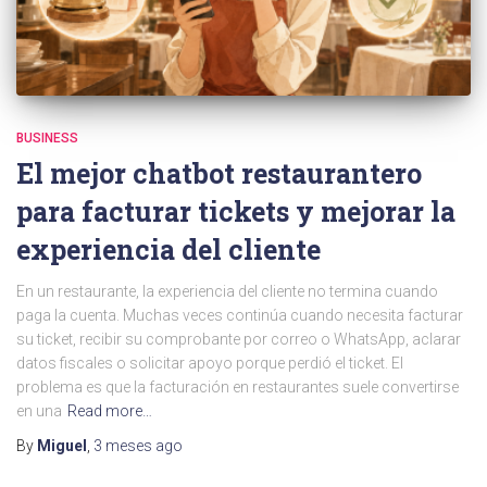
BUSINESS
El mejor chatbot restaurantero
para facturar tickets y mejorar la
experiencia del cliente
En un restaurante, la experiencia del cliente no termina cuando
paga la cuenta. Muchas veces continúa cuando necesita facturar
su ticket, recibir su comprobante por correo o WhatsApp, aclarar
datos fiscales o solicitar apoyo porque perdió el ticket. El
problema es que la facturación en restaurantes suele convertirse
en una
Read more…
By
Miguel
,
3 meses
ago