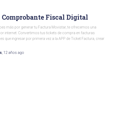
u Comprobante Fiscal Digital
es más por generar tu Factura Movistar, te ofrecemos una
or internet. Convertimos tus tickets de compra en facturas
nes que ingresar por primera vez a la APP de Ticket Factura, crear
es
,
12 años
ago