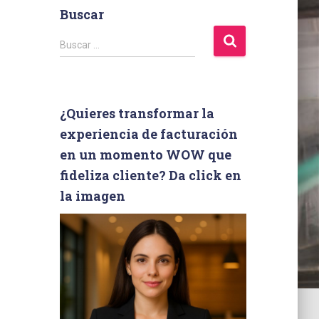
Buscar
B
Buscar …
u
s
c
a
¿Quieres transformar la
r
experiencia de facturación
:
en un momento WOW que
fideliza cliente? Da click en
la imagen