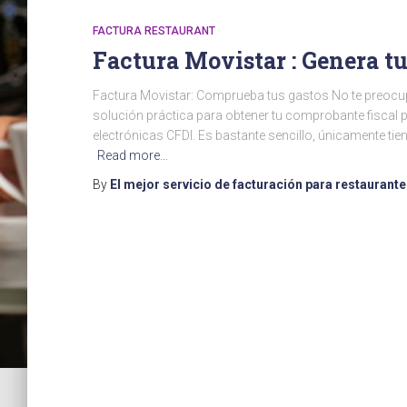
FACTURA RESTAURANT
Factura Movistar : Genera t
Factura Movistar: Comprueba tus gastos No te preocup
solución práctica para obtener tu comprobante fiscal p
electrónicas CFDI. Es bastante sencillo, únicamente tie
Read more…
By
El mejor servicio de facturación para restaurant