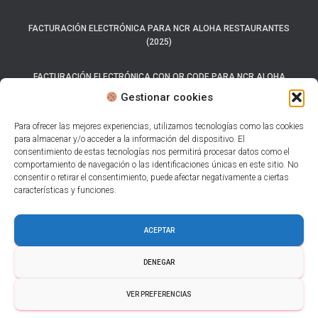
FACTURACIÓN ELECTRÓNICA PARA NCR ALOHA RESTAURANTES
(2025)
FACTURACIÓN ELECTRÓNICA CON QR CODE PARA NCR ALOHA
(2025)
Gestionar cookies
SISTEMA CARTA PORTE 2025
Para ofrecer las mejores experiencias, utilizamos tecnologías como las cookies
para almacenar y/o acceder a la información del dispositivo. El
consentimiento de estas tecnologías nos permitirá procesar datos como el
LOS 7 MEJORES SISTEMAS DE FACTURACIÓN ELECTRÓNICA PARA
comportamiento de navegación o las identificaciones únicas en este sitio. No
RESTAURANTES.
consentir o retirar el consentimiento, puede afectar negativamente a ciertas
características y funciones.
AUTO FACTURACIÓN PARA RESTAURANTES CON CFDI 4.0
ACEPTAR
CÓDIGO QR EN FACTURAS.
DENEGAR
HAZ CLICK AQUÍ PARA OBTENER TU PRUEBA GRATUITA
VER PREFERENCIAS
© 2025 Apps Camelot