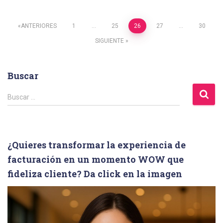
Paginación
ANTERIORES
1
…
25
26
27
…
30
SIGUIENTE
de
entradas
Buscar
B
Buscar …
u
s
c
a
¿Quieres transformar la experiencia de
r
facturación en un momento WOW que
:
fideliza cliente? Da click en la imagen