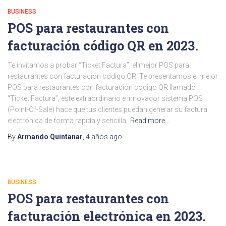
BUSINESS
POS para restaurantes con
facturación código QR en 2023.
Te invitamos a probar “Ticket Factura”, el mejor POS para
restaurantes con facturación código QR. Te presentamos el mejor
POS para restaurantes con facturación código QR llamado
“Ticket Factura”, este extraordinario e innovador sistema POS
(Point-Of-Sale) hace que tus clientes puedan generar su factura
electrónica de forma rapida y sencilla,
Read more…
By
Armando Quintanar
,
4 años
ago
BUSINESS
POS para restaurantes con
facturación electrónica en 2023.