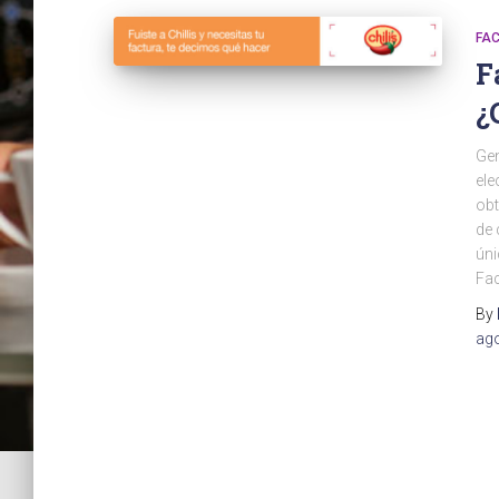
FA
F
¿
Gen
ele
obt
de 
úni
Fac
By
ag