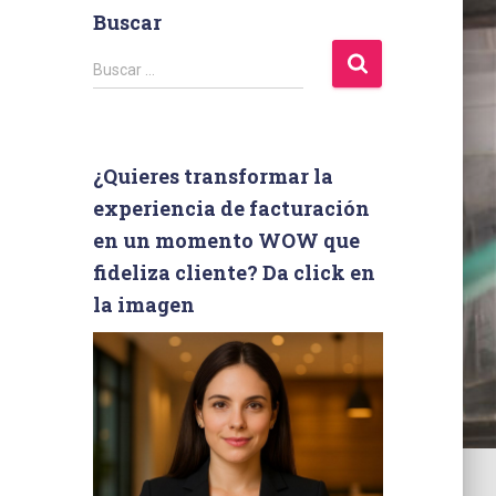
Buscar
B
Buscar …
u
s
c
a
¿Quieres transformar la
r
experiencia de facturación
:
en un momento WOW que
fideliza cliente? Da click en
la imagen